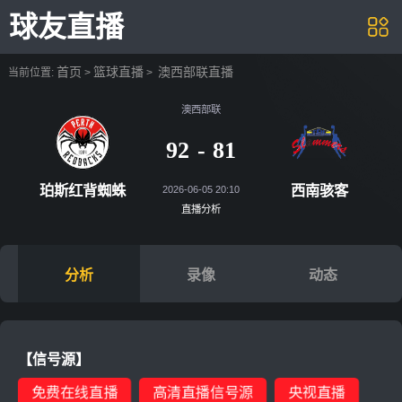
球友直播
首页
篮球直播
澳西部联直播
当前位置:
>
>
澳西部联
92
-
81
珀斯红背蜘蛛
西南
2026-06-05 20:10
直播分析
分析
录像
动态
【信号源】
免费在线直播
高清直播信号源
央视直播