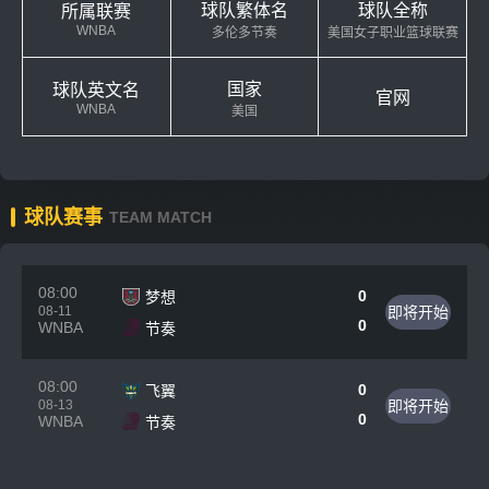
球队繁体名
球队全称
所属联赛
WNBA
多伦多节奏
美国女子职业篮球联赛
国家
球队英⽂名
官⽹
WNBA
美国
球队赛事
TEAM MATCH
08:00
0
梦想
08-11
即将开始
0
WNBA
节奏
08:00
0
飞翼
08-13
即将开始
0
WNBA
节奏